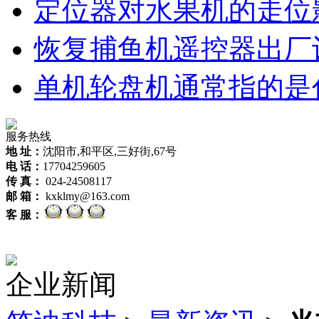
定位器对水果机的走位
恢复捕鱼机遥控器出厂
单机轮盘机通常指的是
服务热线
地 址：
沈阳市,和平区,三好街,67号
电 话：
17704259605
传 真：
024-24508117
邮 箱：
kxklmy@163.com
客 服：
企业新闻