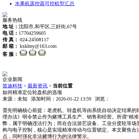
水果机遥控器可控机型汇总
服务热线
地 址：
沈阳市,和平区,三好街,67号
电 话：
17704259605
传 真：
024-24508117
邮 箱：
kxklmy@163.com
客 服：
企业新闻
笛迪科技
>
最新资讯
>
当前位置
如何精准定位轮盘机的选项
来源：未知 添加时间：2026-01-22 13:59 浏览：
需先明确核心前提：老虎机、转盘机等由系统自动决定结果的
理办法》明令禁止作为赌博工具生产、销售和经营。所谓“精准
弊，属于明确违法行为；而在合法游艺设备、工业分度轮等场
构与电子控制，核心是实现精准传动与位置锁定。本文聚焦合
点，同时强化非法赌博行为的法律警示。