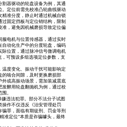
分割器驱动的轮盘设备为例，其通
位。定位前需先校准凸轮曲线驱动
次精准分度，静止时通过机械自锁
则通过固定挡板与定位销结构，限制
校准，避免因机械磨损导致定位偏
伺服电机与位置传感器，通过实时
在自动化生产中的分度轮盘，编码
实际位置，通过脉冲信号微调电机
统，可预设多组选项定位参数，支
，温度变化、振动干扰可能影响定
盘的啮合间隙，及时更换磨损部
户外或高振动场景，需加装减震底
肥发酵用轮盘翻抛机为例，通过校
范围。
涉嫌违法犯罪。部分不法分子试图
类操作不仅违反《治安管理处罚
诈骗罪，面临有期徒刑、罚金等刑
精准定位”本质是诈骗噱头，最终