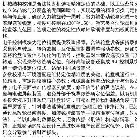
机械结构校准是合法轮盘机选项精准定位的基础。以工业凸轮
过立体凸轮与分度盘的无间隙啮合，实现选项的精准切换与定
角与停止角，确保入力轴旋转一周时，出力轴带动轮盘完成一
实现选项锁定，精度可控制在±30″至±50″。游艺类合法轮盘
轮盘落点范围，选项定位的稳定性依赖轴承润滑度与挡板间距
移。
电子控制模块为定位精度提供双重保障。合法轮盘设备多搭载
采集轮盘转速、转角数据，反馈至控制器调整驱动参数。例如
器将轮盘位置信号转化为电信号，控制器对比预设选项位置与
转速，实现毫秒级选项定位。部分高端设备还集成PLC控制系
持一键切换定位模式，适配不同场景需求。
参数校准与环境适配是维持定位精准度的关键。轮盘机运行中
位精度，需定期校准核心参数：机械层面检查凸轮滚子与分度
件；电子层面校准传感器灵敏度，修正信号传输延迟误差。在
座与电磁屏蔽装置，避免外部干扰导致选项定位偏差。以有机
准拨齿液压升降系统与转盘转速，可精准定位物料翻抛角度与
需严厉警示，针对非法赌博轮盘机的“选项定位”作弊行为，已
通过篡改轮盘倾斜度、加装磁控装置等手段精准定位落点，这
法》，若以此牟利数额较大，还将依据《刑法》构成赌博罪、
罚。正规赌场的轮盘设计已通过数学概率设置庄家优势，所谓“
只会导致参与者财产损失。