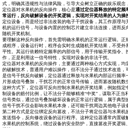
式，明确其违规性与法律风险，引导大众树立正确的娱乐观念
定位器对水果机的反向操作，核心是
通过定位器释放的特定频
常运行，反向破解设备的开奖逻辑，实现对开奖结果的人为操
定位设备，而是经过非法改装的电子干扰设备，其工作原理与
机的运行信号，与设备内置的控制芯片建立非法连接，进而反
随机开奖机制。
要理解这种反向操作，首先需明确水果机的正常运行逻辑。正
成程序，设备运行时，程序会实时生成随机开奖结果，不受外
平性。其运行依赖特定频率的内部信号，用于传输开奖指令、
作，正是利用这一信号特性，实现对设备的非法干扰。
定位器对水果机的反向操作，主要通过两种核心方式实现，均
的破解技术，普通用户难以操作，但不法分子通过技术改造，
是信号干扰反向破解，定位器通过释放与水果机内部运行频率
片形成信号叠加，干扰芯片的正常信号传输，进而篡改随机数
这种方式下，定位器可反向控制水果机的开奖结果，例如指定
制设备的赔付比例，让不法分子能够精准“中奖”，谋取不正当
信号类似，通过信号叠加破坏设备的正常运行逻辑，属于典型
信号干扰不仅会影响水果机本身，还可能干扰周边其他电子设
第二种方式是定位绑定反向篡改，不法分子将定位器与水果机
发送指令，反向修改设备的运行程序。这种定位器通常内置破
水果机的控制系统，绕过设备的安全防护，直接篡改开奖逻辑