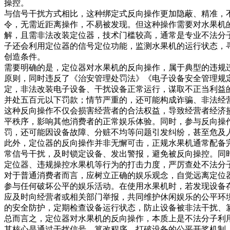
操控。
与信号干扰方式相比，这种绑定式反向操作更加隐蔽、精准，
令，无需近距离操作，不易被发现。但这种操作需要对水果机
解，且需非法改装定位器，技术门槛较高，通常是专业不法分
子还会利用定位器的信号定位功能，监测水果机的运行状态，
创造条件。
需要明确的是，定位器对水果机的反向操作，属于典型的违规
原则，同时违反了《治安管理处罚法》《电子设备安全管理规
定，非法改装电子设备、干扰设备正常运行，谋取不正当利益
并处五百元以下罚款；情节严重的，还可能构成诈骗、非法经
这种反向操作不仅会损害经营者的合法权益，导致经营者经济
平秩序，影响其他消费者的正常娱乐体验。同时，参与反向操
罚，还可能因设备故障、分赃不均等问题引发纠纷，甚至危及
此外，定位器的反向操作并非无懈可击，正规水果机通常配备
常信号干扰，及时锁定设备、发出警报，避免被反向操控。同
定位器、违规操控水果机等行为的打击力度，严厉查处不法分
对于普通消费者而言，应树立正确的娱乐观念，自觉远离定位
参与任何破坏公平的娱乐活动。在使用水果机时，若发现设备
应及时向经营者或相关部门举报，共同维护休闲娱乐的公平环
的安全防护，定期检查设备运行状态，防止设备被非法干扰、
总而言之，定位器对水果机的反向操作，本质上是不法分子利
其核心是通过干扰信号、篡改程序，打破设备的公平开奖机制