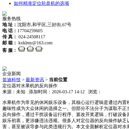
如何精准定位轮盘机的选项
服务热线
地 址：
沈阳市,和平区,三好街,67号
电 话：
17704259605
传 真：
024-24508117
邮 箱：
kxklmy@163.com
客 服：
企业新闻
笛迪科技
>
最新资讯
>
当前位置
定位器对水果机的反向操作
来源：未知 添加时间：2026-03-17 14:12 浏览：
水果机作为常见的休闲娱乐设备，其核心运行逻辑是通过内置
趣味性成为大众休闲的选择之一。但部分不法分子为谋取不正
反向操作，通过干扰设备运行程序、篡改开奖逻辑，打破设备
娱乐初衷，更涉嫌违法违规。很多人对定位器的反向操作缺乏
害，甚至被误导参与此类违规行为。本文全面解析定位器对水