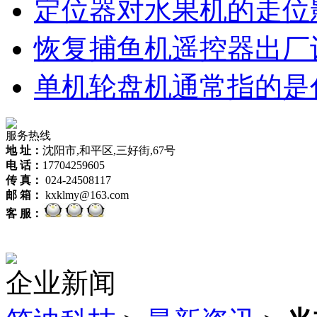
定位器对水果机的走位
恢复捕鱼机遥控器出厂
单机轮盘机通常指的是
服务热线
地 址：
沈阳市,和平区,三好街,67号
电 话：
17704259605
传 真：
024-24508117
邮 箱：
kxklmy@163.com
客 服：
企业新闻